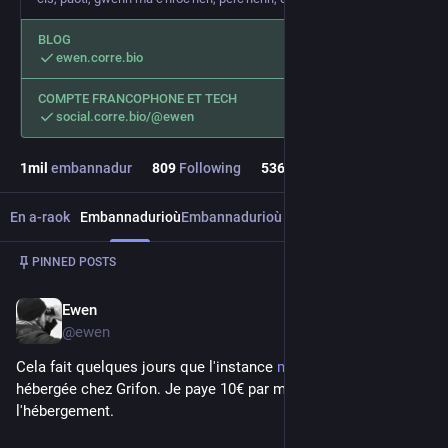
BLOG
ewen.corre.bio
COMPTE FRANCOPHONE ET TECH
social.corre.bio/@ewen
1
mil
embannadur
809
Following
536
heulier
En a-raok
Embannadurioù
Embannadurioù ha respontoù
Media
Embannadu
1
/
2
PINNED POSTS
Ewen
Sep 5, 2021
@ewen
Cela fait quelques jours que l'instance 
mastodon.fedi.bzh
 est 
hébergée chez Grifon. Je paye 10€ par mois pour 
l'hébergement.