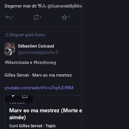
Degemer mat dit 👋🚴 
@
GuerandeByBike
1
1
1
Skignet gant
Ewen
Sébastien Coicaud
Jul 27
*
@scoicaud@piaille.fr
#
Mastobada
 e 
#
brezhoneg
Gilles Servat - Marv eo ma mestrez
youtube.com/watch?v=uTcpfJC9IlM
YouTube
Marv eo ma mestrez (Morte est ma bien-
aimée)
Gant
Gilles Servat - Topic