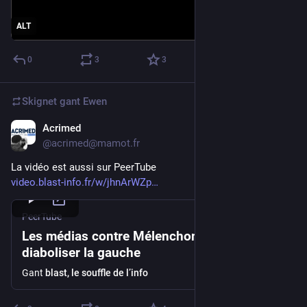
ALT
0
3
3
Skignet gant
Ewen
Acrimed
Jul 5
@acrimed@mamot.fr
La vidéo est aussi sur PeerTube
video.blast-info.fr/w/jhnArWZp
PeerTube
Les médias contre Mélenchon : 15 ans à
diaboliser la gauche
Gant
blast, le souffle de l’info