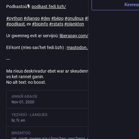
Kevrea
Podkastoù🎙️:
podkast.fedi.bzh/
#
python
#
django
#
dev
#
bépo
#
gnulinux
#
libre
#
brezhoneg
#
podkast
, ex
#
bioinfo
#
rstats
#
plankton
Ur gwenneg evit ar servijoù:
liberapay.com/ewen
Eil kont (m'eo sac'het fedi.bzh) :
mastodon.online/@fedi_bzh
---
Ma n'eus deskrivadur ebet war ar skeudennoù postet ganeoc'h ne
vo ket rannet ganin.
No alt text: no boost.
AMAÑ ABAOE
Nov 01, 2020
YEZHOÙ - LANGUES
br, fr, en
BRIENTOÙ
cis, paotr, gwenn ma c'hroc'hen, perc'henn, diampechet