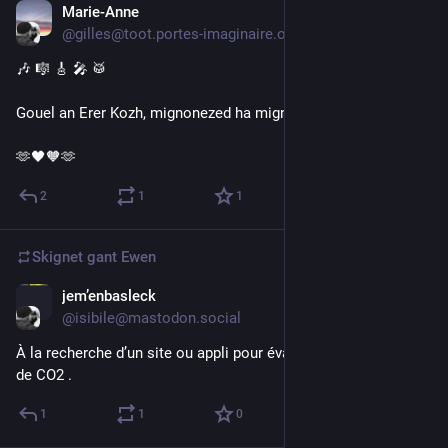
Marie-Anne
Jul 18
*
@gilles@toot.portes-imaginaire.org
🎶 🎼 🎸 🎤 🥁 
Gouel an Erer Kozh, mignonezed ha mignoned !
🫶🖤🧡🫶
2
1
1
Skignet gant
Ewen
jem’enbasleck
Jul 18
@isibile@mastodon.social
À la recherche d’un site ou appli pour évaluer mon émission 
de CO2 .
1
1
0