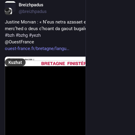
Breizhpadus
Jul 19
@breizhpadus
Justine Morvan : « N’eus netra azasaet evit ar c’houbladoù 
merc’hed o deus c’hoant da gaout bugale » 19/07/2026
#
bzh
#
bzhg
#
yezh
@OuestFrance
ouest-france.fr/bretagne/langu
Kuzhat