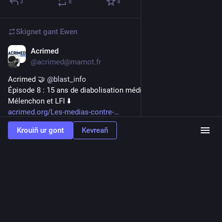
3
8
4
Skignet gant
Ewen
Acrimed
Jul 5
@acrimed@mamot.fr
Acrimed 🤝 
@
blast_info
Épisode 8 : 15 ans de diabolisation médiatique contre 
Mélenchon et LFI ⬇️
acrimed.org/Les-medias-contre-
Krouiñ ur gont
Kevreañ
Acrimed | Action Critique Médias
Les médias contre Mélenchon et LFI : 15 ans de diabolisation (vidéo)
Acrimed sur Blast.
2
6
1
radis noir
<p>Salut masto<br />tu conseillerais quoi comme app client fediverse
pour debian ?</p><p>Si possible légère et pas basée sur chromium.</p><p><a