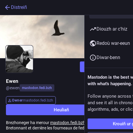
Distreiñ
Diouzh ar c'hiz
Redoù war-eeun
Diwar-benn
Heuliañ
Mastodon is the best 
Ewen
with what's happening.
@
ewen
mastodon.fedi.bzh
Follow anyone across 
Owner
mastodon.fedi.bzh
and see it all in chron
algorithms, ads, or clic
Heuliañ
Brezhoneger ha merour
mastodon.fedi.bzh
.
Krouiñ ur 
Bretonnant et derrière les fourneaux de fedi.bzh