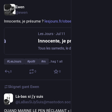
Ewen
Jul 12
@ewen
Innocente, je présume ? 
lesjours.fr/obsessions/alerte-
Les Jours
·
Jul 11
Innocente, je présume ?
Tous les samedis, le dessinateur Loïc Sécheresse tire un trait sur l’actu. Aujourd’hui, Marine Le Pen et les armes, même combat.
#
LesJours
#
polfr
#
rn
…hag 1 all
0
0
0
Skignet gant
Ewen
Là-bas si j'y suis
Jul 8
*
@LaBasSiJySuis@mastodon.social
QUAND MARINE LE PEN RÉCLAMAIT « L'INÉLIGIBILITÉ À VIE 