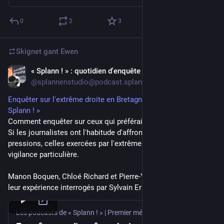
0
2
3
Skignet gant
Ewen
« Splann ! » : quotidien d'enquête
Jul 26
@splannenstudio@podcast.splann.org
Enquêter sur l'extrême droite en Bretagne | Cinq ans de «
Splann ! »
Comment enquêter sur ceux qui préféraient vous faire taire ?
Si les journalistes ont l'habitude d'affronter toutes sortes de
pressions, celles exercées par l'extrême droite exigent une
vigilance particulière.
Manon Boquen, Chloé Richard et Pierre-Yves Bulteau croisent
leur expérience interrogés par Sylvain Ernault.
Les podcasts de « Splann ! » | Premier média dédié à l'enquête en Bretagne