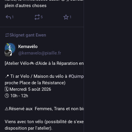
plein d'autres choses
1
5
1
Skignet gant
Ewen
Kernavélo
Jul 20
@kernavelo@piaille.fr
[Atelier Vélo🚲 d'Aide à la Réparation en Mixité choisie]
📍 Ti ar Velo / Maison du vélo à 
#
Quimper
 (7 rue de la Déesse, 
proche Place de la Résistance)
🗓 Mercredi 5 août 2026
🕔 10h - 12h
⚠️Réservé aux  Femmes, Trans et non binaires.
Viens avec ton vélo (possibilité de s'exercer sur un vélo mis à 
disposition par l'atelier).