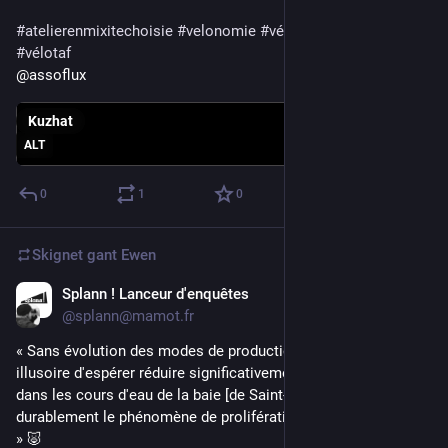
#
atelierenmixitechoisie
#
velonomie
#
vélonomie
#
velotaf
#
vélotaf
@assoflux
Kuzhat
ALT
0
1
0
Skignet gant
Ewen
Splann ! Lanceur d'enquêtes
Jul 19
@splann@mamot.fr
« Sans évolution des modes de production [agricoles], il est 
illusoire d'espérer réduire significativement les flux de nitrates 
dans les cours d'eau de la baie [de Saint-Brieuc] et endiguer 
durablement le phénomène de prolifération des algues vertes. 
» 🐷 