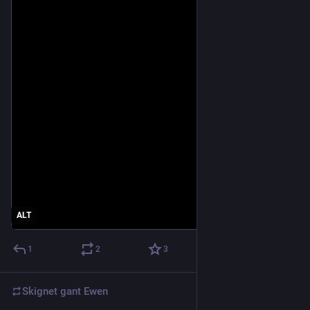
ALT
1
2
3
Skignet gant
Ewen