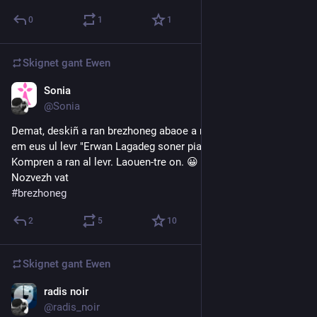
0
1
1
Skignet gant
Ewen
Sonia
3d
*
@Sonia
Demat, deskiñ a ran brezhoneg abaoe a miz C'hwevrer. Prenañ 
em eus ul levr "Erwan Lagadeg soner piano" eus Mark Kerrain. 
Kompren a ran al levr. Laouen-tre on. 😀
Nozvezh vat 
#
brezhoneg
2
5
10
Skignet gant
Ewen
radis noir
5d
@radis_noir