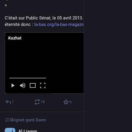
»
C’était sur Public Sénat, le 05 avril 2013. Il y a 13 ans, une 
éternité donc : 
la-bas.org/la-bas-magazine/la-
Kuzhat
1
15
6
Skignet gant
Ewen
Al Liamm