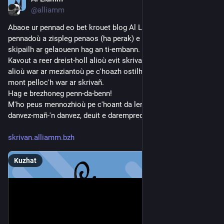
Jul 7
@alliamm
Abaoe ur pennad eo bet krouet blog Al Liamm. Ennañ e kaver 
pennadoù a zispleg penaos (ha perak) e vez labouret gant 
skipailh ar gelaouenn hag an ti-embann.
Kavout a reer dreist-holl alioù evit skrivañ, poelladennoù bihan, 
alioù war ar meziantoù pe c'hoazh ostilhoù da implijout evit 
mont pelloc'h war ar skrivañ. 
Hag e brezhoneg penn-da-benn!
M'ho peus mennozhioù pe c'hoant da lenn ur pennad war an 
danvez-mañ-'n danvez, deuit e darempred ganeomp!
skrivan.alliamm.bzh
Kuzhat