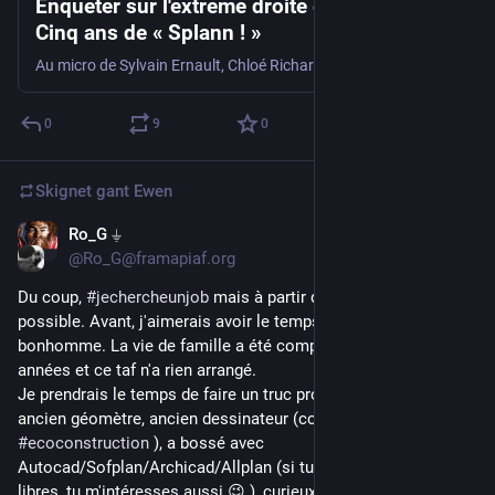
Enquêter sur l'extrême droite en Bretagne |
Cinq ans de « Splann ! »
Au micro de Sylvain Ernault, Chloé Richard, Manon Bocquen et Pierre-Yves Bulteau répondent à cet enjeu médiatique, démocratique et citoyen : comment enquête-t-on sur l’extrême droite et ses spécificités, dans une région qui s’est longtemps cru préservée ? Premier indice : la Bretagne n’est pas imperméable à une extrême droite, déjà bien structurée. Deuxième indice : il suffit de revenir sur l’implantation avortée d’un centre d’accueil pour réfugiés à Callac et sur les coups de poings du Parti national breton donnés contre des militants antifascistes de Saint-Brieuc, pour mesurer l’étendue de cette structuration et la difficulté de rendre compte de cette contre-révolution. Troisième indice : enquêter localement sur l’extrême droite demande de l’endurance ; de pouvoir compter sur un réseau de sources fiables ; d’oser bousculer une presse locale et des élus régionaux, souvent sur le reculoir. A écouter cette deuxième table ronde de nos cinq ans, on se dit qu’on n’a jamais eu autant besoin d’une veille citoyenne et de médias indépendants, ancrés sur leur territoire. 🎧 Prise de sons, montage et mixage : Violette Voldoire ; post-production : Pierre-Yves Bulteau ; mise en ligne : Sylvain Ernault. 🙏 Nous remercions le café-cabaret Run ar Puñs, à Châteaulin, pour son accueil chaleureux ainsi que le public venu nombreux.
0
9
0
Skignet gant
Ewen
Ro_G ⏚
Jul 22
@Ro_G@framapiaf.org
Du coup, 
#
jechercheunjob
 mais à partir de septembre si 
possible. Avant, j'aimerais avoir le temps d'apaiser le 
bonhomme. La vie de famille a été compliquée ces dernières 
années et ce taf n'a rien arrangé.
Je prendrais le temps de faire un truc propre mais déjà:
ancien géomètre, ancien dessinateur (conception de maison 
#
ecoconstruction
 ), a bossé avec 
Autocad/Sofplan/Archicad/Allplan (si tu aimes les logiciels 
libres, tu m'intéresses aussi 😉 ), curieux, motivé, à l'écoute et 