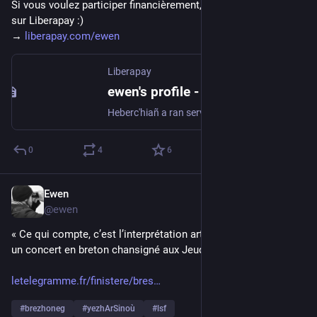
Si vous voulez participer financièrement, vous pouvez le faire 
sur Liberapay :)
→ 
liberapay.com/ewen
Liberapay
ewen's profile - Liberapay
Heberc'hiañ a ran servijoù war fedi.bzh. Evit poent ez eus https://mastodon.fedi.bzh nemetken.
0
4
6
Ewen
2d
@ewen
« Ce qui compte, c’est l’interprétation artistique » : à Brest, 
un concert en breton chansigné aux Jeudis du port
letelegramme.fr/finistere/bres
#
brezhoneg
#
yezhArSinoù
#
lsf